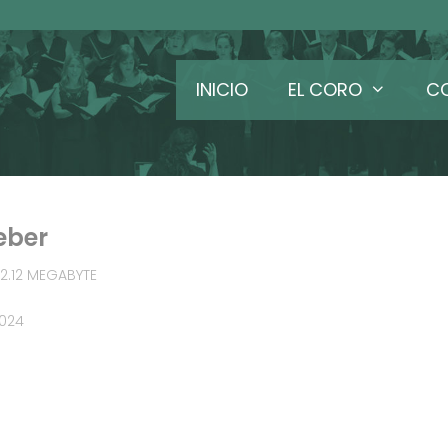
INICIO
EL CORO
C
eber
2.12 MEGABYTE
2024