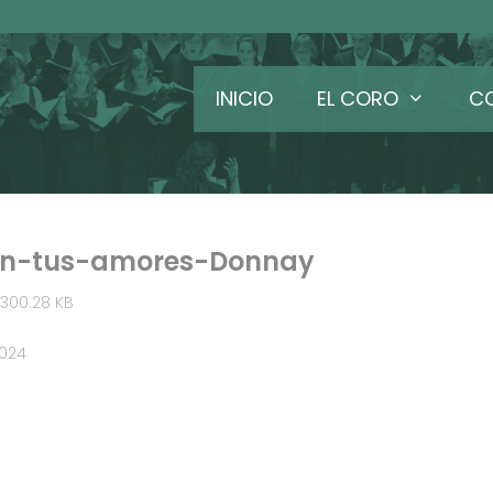
INICIO
EL CORO
C
n-tus-amores-Donnay
300.28 KB
2024