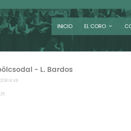
INICIO
EL CORO
C
ölcsodal - L. Bardos
208.14 KB
025