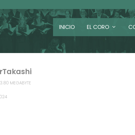
INICIO
EL CORO
C
rrTakashi
 3.80 MEGABYTE
2024