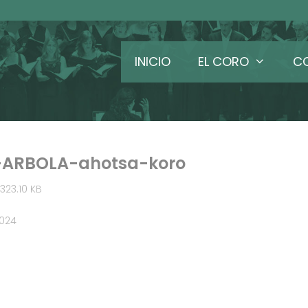
INICIO
EL CORO
C
ARBOLA-ahotsa-koro
323.10 KB
2024