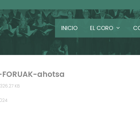
INICIO
EL CORO
C
-FORUAK-ahotsa
326.27 KB
2024