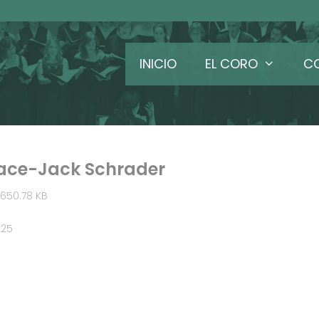
INICIO
EL CORO
C
ace-Jack Schrader
650.78 KB
025