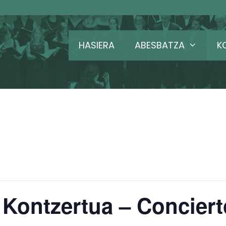
HASIERA
ABESBATZA
K
Kontzertua – Conciert