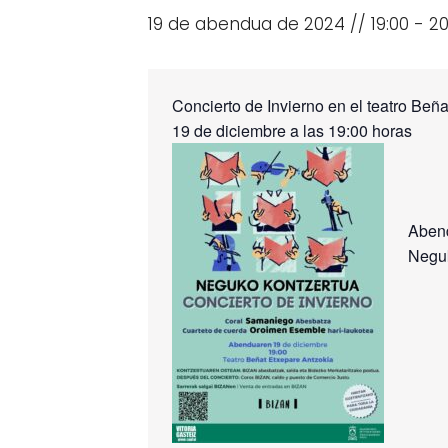
19 de abendua de 2024 // 19:00
-
20
Concierto de Invierno en el teatro Beñ
Abend
Neguk