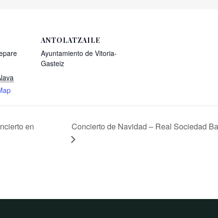
ANTOLATZAILE
xepare
Ayuntamiento de Vitoria-
Gasteiz
lava
Map
ncierto en
Concierto de Navidad – Real Sociedad Ba