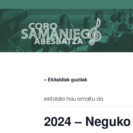
« Ekitaldiak guztiak
ekitaldia hau amaitu da.
2024 – Neguko 