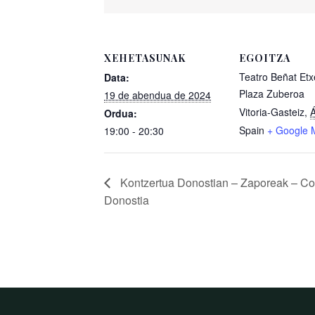
XEHETASUNAK
EGOITZA
Teatro Beñat Et
Data:
Plaza Zuberoa
19 de abendua de 2024
Vitoria-Gasteiz
,
Á
Ordua:
Spain
+ Google 
19:00 - 20:30
Kontzertua Donostian – Zaporeak – Co
Donostia