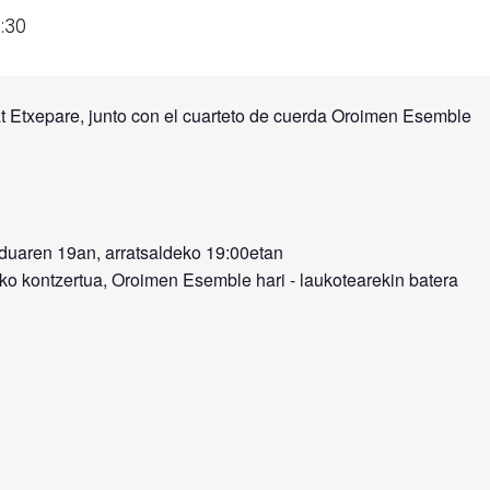
:30
at Etxepare, junto con el cuarteto de cuerda Oroimen Esemble

uaren 19an, arratsaldeko 19:00etan

o kontzertua, Oroimen Esemble hari - laukotearekin batera
